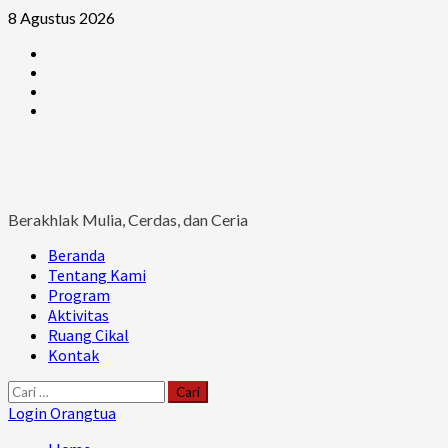
Skip
8 Agustus 2026
to
Facebook
content
Instagram
Youtube
Ruang
Cikal
Berakhlak Mulia, Cerdas, dan Ceria
Primary
Beranda
Menu
Tentang Kami
Program
Aktivitas
Ruang Cikal
Kontak
Cari
untuk:
Login Orangtua