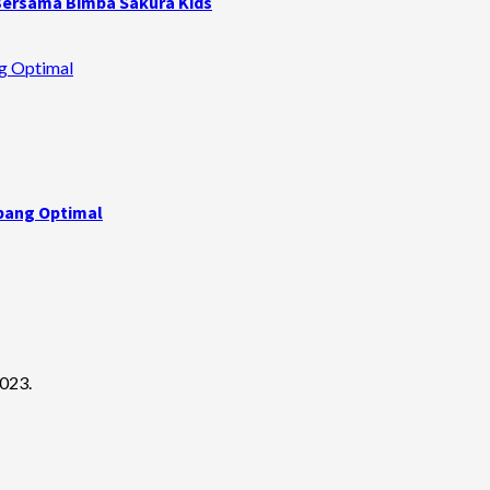
 Bersama Bimba Sakura Kids
g Optimal
bang Optimal
023.