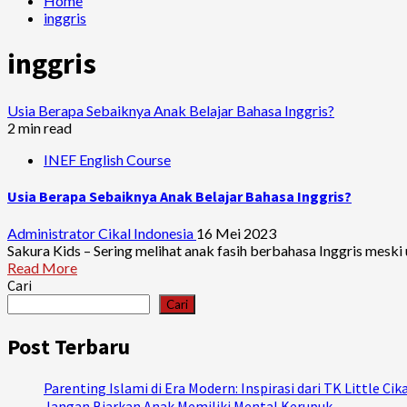
Home
inggris
inggris
Usia Berapa Sebaiknya Anak Belajar Bahasa Inggris?
2 min read
INEF English Course
Usia Berapa Sebaiknya Anak Belajar Bahasa Inggris?
Administrator Cikal Indonesia
16 Mei 2023
Sakura Kids – Sering melihat anak fasih berbahasa Inggris meski u
Read More
Cari
Cari
Post Terbaru
Parenting Islami di Era Modern: Inspirasi dari TK Little Cik
Jangan Biarkan Anak Memiliki Mental Kerupuk