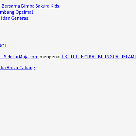
ia Bersama Bimba Sakura Kids
Kembang Optimal
ai dan Generasi
OOL
- SekitarMaja.com
mengenai
TK LITTLE CIKAL BILINGUAL ISLAM
mba Antar Cabang