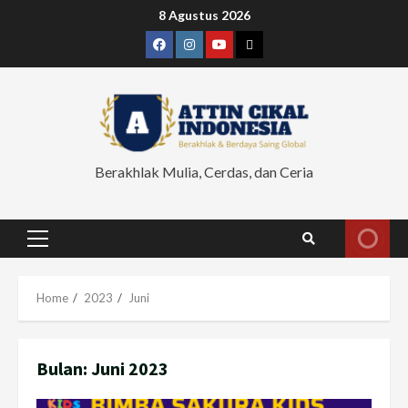
Skip
8 Agustus 2026
to
Facebook
Instagram
Youtube
Ruang
content
Cikal
Berakhlak Mulia, Cerdas, dan Ceria
Primary
Menu
Home
2023
Juni
Bulan:
Juni 2023