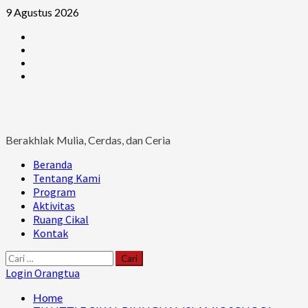
Skip
9 Agustus 2026
to
Facebook
content
Instagram
Youtube
Ruang
Cikal
Berakhlak Mulia, Cerdas, dan Ceria
Primary
Beranda
Menu
Tentang Kami
Program
Aktivitas
Ruang Cikal
Kontak
Cari
untuk:
Login Orangtua
Home