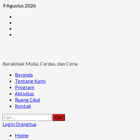
Skip
9 Agustus 2026
to
Facebook
content
Instagram
Youtube
Ruang
Cikal
Berakhlak Mulia, Cerdas, dan Ceria
Primary
Beranda
Menu
Tentang Kami
Program
Aktivitas
Ruang Cikal
Kontak
Cari
untuk:
Login Orangtua
Home