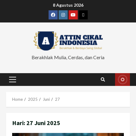
Skip
8 Agustus 2026
to
Facebook
Instagram
Youtube
Ruang
content
Cikal
Berakhlak Mulia, Cerdas, dan Ceria
Primary
Menu
Home
2025
Juni
27
Hari:
27 Juni 2025