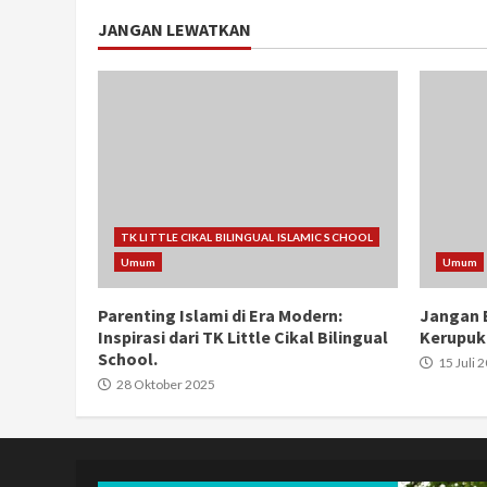
JANGAN LEWATKAN
TK LITTLE CIKAL BILINGUAL ISLAMIC SCHOOL
Umum
Umum
Parenting Islami di Era Modern:
Jangan B
Inspirasi dari TK Little Cikal Bilingual
Kerupuk
School.
15 Juli 
28 Oktober 2025