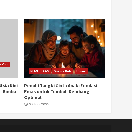
a Kids
KEMITRAAN
Sakura Kids
Umum
sia Dini
Penuhi Tangki Cinta Anak: Fondasi
a Bimba
Emas untuk Tumbuh Kembang
Optimal
27 Juni 2025